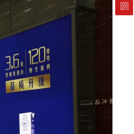
ꀥ
18938669899 张生
微信二维码