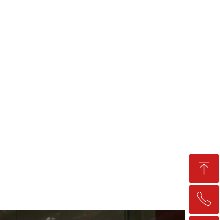
ꁸ
ꂅ
回到顶部