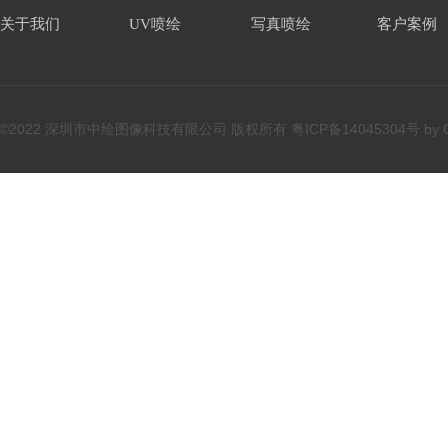
关于我们
UV喷绘
写真喷绘
客户案例
©2022 深圳市中绘图像科技有限公司 版权所有
粤ICP备14045304号
by 